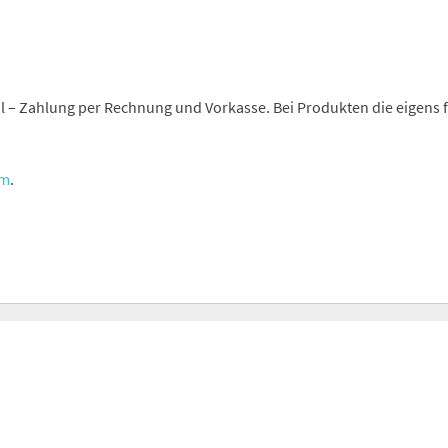
 – Zahlung per Rechnung und Vorkasse. Bei Produkten die eigens fü
um
.
ZURÜCK NACH OBEN
TO
WIDERRUF
LEDERFARBKARTE UND GRÖSSENTABELLE