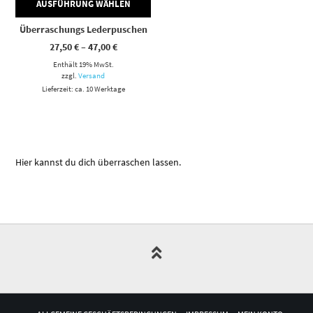
AUSFÜHRUNG WÄHLEN
Überraschungs Lederpuschen
Preisspanne:
27,50
€
–
47,00
€
27,50 €
Enthält 19% MwSt.
bis
47,00 €
zzgl.
Versand
Lieferzeit: ca. 10 Werktage
Hier kannst du dich überraschen lassen.