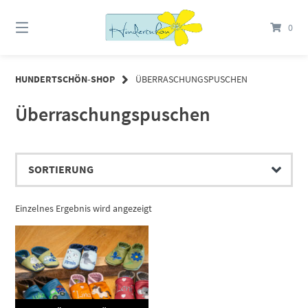
Springe
zum
0
Inhalt
HUNDERTSCHÖN-SHOP
ÜBERRASCHUNGSPUSCHEN
Überraschungspuschen
Einzelnes Ergebnis wird angezeigt
Dieses Produkt weist mehrere Varianten auf. Die Optionen können auf der Produktseite gewählt werden