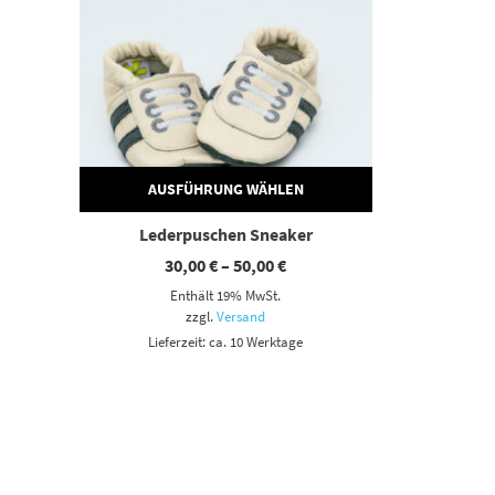
AUSFÜHRUNG WÄHLEN
Lederpuschen Sneaker
Preisspanne:
30,00
€
–
50,00
€
30,00 €
Enthält 19% MwSt.
bis
50,00 €
zzgl.
Versand
Lieferzeit: ca. 10 Werktage