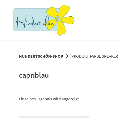
Springe
zum
Inhalt
HUNDERTSCHÖN-SHOP
PRODUKT FARBE SNEAKER
capriblau
Einzelnes Ergebnis wird angezeigt
Dieses Produkt weist mehrere Varianten auf. Die Optionen können auf der Produktseite gewählt werden