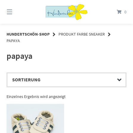
Springe
zum
0
Inhalt
HUNDERTSCHÖN-SHOP
PRODUKT FARBE SNEAKER
PAPAYA
papaya
Einzelnes Ergebnis wird angezeigt
Dieses Produkt weist mehrere Varianten auf. Die Optionen können auf der Produktseite gewählt werden