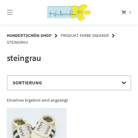
Springe
zum
0
Inhalt
HUNDERTSCHÖN-SHOP
PRODUKT FARBE SNEAKER
STEINGRAU
steingrau
Einzelnes Ergebnis wird angezeigt
Dieses Produkt weist mehrere Varianten auf. Die Optionen können auf der Produktseite gewählt werden