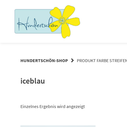
Springe
zum
Inhalt
HUNDERTSCHÖN-SHOP
PRODUKT FARBE STREIFE
iceblau
Einzelnes Ergebnis wird angezeigt
Dieses Produkt weist mehrere Varianten auf. Die Optionen können auf der Produktseite gewählt werden