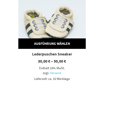
AUSFÜHRUNG WÄHLEN
Lederpuschen Sneaker
Preisspanne:
30,00
€
–
50,00
€
30,00 €
Enthält 19% MwSt.
bis
50,00 €
zzgl.
Versand
Lieferzeit: ca. 10 Werktage