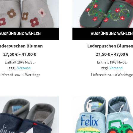
AUSFÜHRUNG WÄHLEN
AUSFÜHRUNG WÄHLEN
ederpuschen Blumen
Lederpuschen Blumen
Preisspanne:
Pr
27,50
€
–
47,00
€
27,50
€
–
47,00
€
27,50 €
27
Enthält 19% MwSt.
Enthält 19% MwSt.
bis
bi
47,00 €
47
zzgl.
Versand
zzgl.
Versand
Lieferzeit: ca. 10 Werktage
Lieferzeit: ca. 10 Werktage
Dieses Produkt weist mehrere Varianten auf. Die Optionen können auf der Produktseite gewählt werden