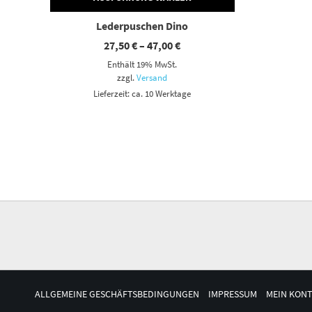
Lederpuschen Dino
Preisspanne:
27,50
€
–
47,00
€
27,50 €
Enthält 19% MwSt.
bis
47,00 €
zzgl.
Versand
Lieferzeit: ca. 10 Werktage
ALLGEMEINE GESCHÄFTSBEDINGUNGEN
IMPRESSUM
MEIN KON