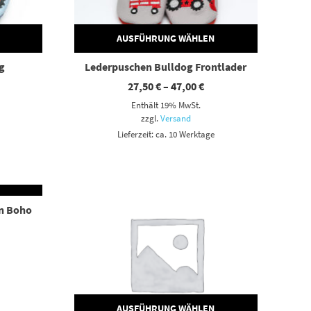
AUSFÜHRUNG WÄHLEN
g
Lederpuschen Bulldog Frontlader
eisspanne:
Preisspanne:
27,50
€
–
47,00
€
,50 €
27,50 €
Enthält 19% MwSt.
s
bis
,00 €
47,00 €
zzgl.
Versand
Lieferzeit: ca. 10 Werktage
N
Dieses Produkt weist mehrere Varianten auf. Die Optionen können auf der Produktseite gewählt werden
n Boho
eisspanne:
,50 €
s
,00 €
AUSFÜHRUNG WÄHLEN