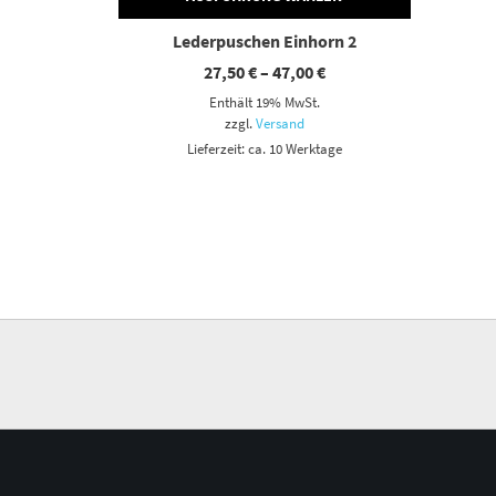
Lederpuschen Einhorn 2
Preisspanne:
27,50
€
–
47,00
€
27,50 €
Enthält 19% MwSt.
bis
47,00 €
zzgl.
Versand
Lieferzeit: ca. 10 Werktage