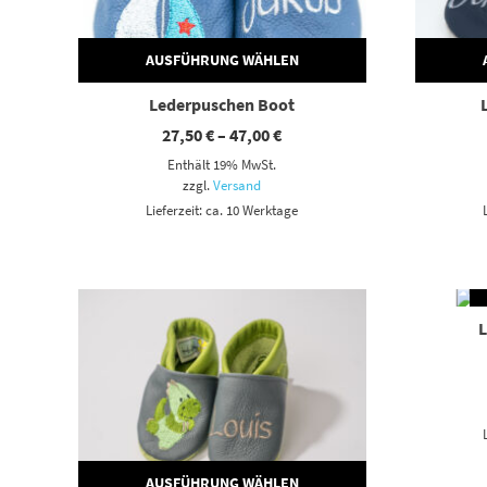
AUSFÜHRUNG WÄHLEN
Lederpuschen Boot
Preisspanne:
27,50
€
–
47,00
€
27,50 €
Enthält 19% MwSt.
bis
47,00 €
zzgl.
Versand
Lieferzeit: ca. 10 Werktage
Dieses Produkt weist mehrere Varianten auf. Die Optionen können auf der Produktseite gewählt werden
Dieses Produkt weist mehrere Var
AUSFÜHRUNG WÄHLEN