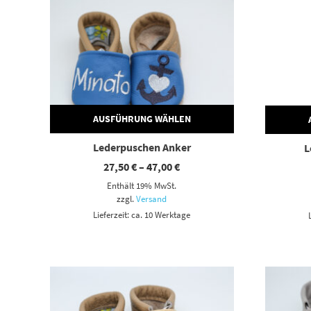
AUSFÜHRUNG WÄHLEN
Lederpuschen Anker
L
Preisspanne:
27,50
€
–
47,00
€
27,50 €
Enthält 19% MwSt.
bis
47,00 €
zzgl.
Versand
Lieferzeit: ca. 10 Werktage
Dieses Produkt weist mehrere Varianten auf. Die Optionen können auf der Produktseite gewählt werden
Dieses Produkt weist mehrere Varianten auf. Die Optionen können auf der Produktseite gewählt werden