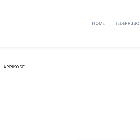
HOME
LEDERPUSC
APRIKOSE
Dieses Produkt weist mehrere Varianten auf. Die Optionen können auf der Produktseite gewählt werden