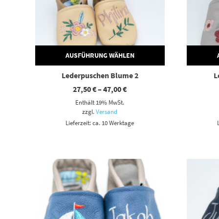
AUSFÜHRUNG WÄHLEN
Lederpuschen Blume 2
L
Preisspanne:
27,50
€
–
47,00
€
27,50 €
Enthält 19% MwSt.
bis
47,00 €
zzgl.
Versand
Lieferzeit: ca. 10 Werktage
Dieses Produkt weist mehrere Varianten auf. Die Optionen können auf der Produktseite gewählt werden
Dieses Produkt weist mehrere Varianten auf. Die Optionen können auf der Produktseite gewählt werden