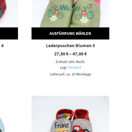
AUSFÜHRUNG WÄHLEN
 4
Lederpuschen Blumen 5
eisspanne:
Preisspanne:
27,50
€
–
47,00
€
,50 €
27,50 €
Enthält 19% MwSt.
s
bis
,00 €
47,00 €
zzgl.
Versand
Lieferzeit: ca. 10 Werktage
Dieses Produkt weist mehrere Varianten auf. Die Optionen können auf der Produktseite gewählt werden