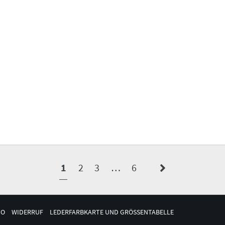
1
2
3
…
6
TO
WIDERRUF
LEDERFARBKARTE UND GRÖSSENTABELLE