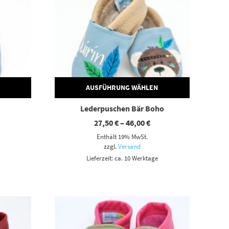
AUSFÜHRUNG WÄHLEN
Lederpuschen Bär Boho
eisspanne:
Preisspanne:
27,50
€
–
46,00
€
,50 €
27,50 €
Enthält 19% MwSt.
s
bis
,00 €
46,00 €
zzgl.
Versand
Lieferzeit: ca. 10 Werktage
Dieses Produkt weist mehrere Varianten auf. Die Optionen können auf der Produktseite gewählt werden