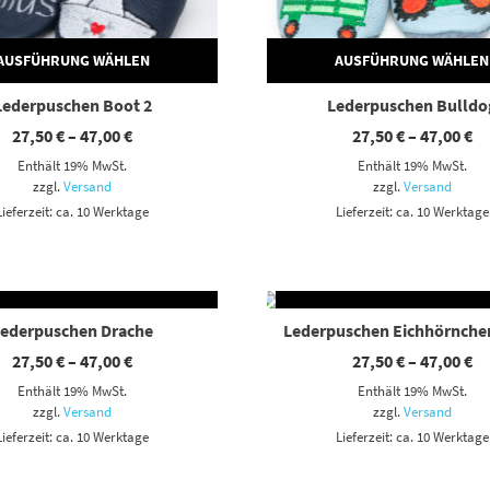
AUSFÜHRUNG WÄHLEN
AUSFÜHRUNG WÄHLEN
Lederpuschen Boot 2
Lederpuschen Bulldo
Preisspanne:
Pr
27,50
€
–
47,00
€
27,50
€
–
47,00
€
27,50 €
27
Enthält 19% MwSt.
Enthält 19% MwSt.
bis
bi
47,00 €
47
zzgl.
Versand
zzgl.
Versand
Lieferzeit: ca. 10 Werktage
Lieferzeit: ca. 10 Werktage
AUSFÜHRUNG WÄHLEN
AUSFÜHRUNG WÄHLE
ianten auf. Die Optionen können auf der Produktseite gewählt werden
Dieses Produkt weist mehrere Varianten auf. Die Optionen können auf der Produktseite gewählt werden
Lederpuschen Drache
Lederpuschen Eichhörnche
Preisspanne:
Pr
27,50
€
–
47,00
€
27,50
€
–
47,00
€
27,50 €
27
Enthält 19% MwSt.
Enthält 19% MwSt.
bis
bi
47,00 €
47
zzgl.
Versand
zzgl.
Versand
Lieferzeit: ca. 10 Werktage
Lieferzeit: ca. 10 Werktage