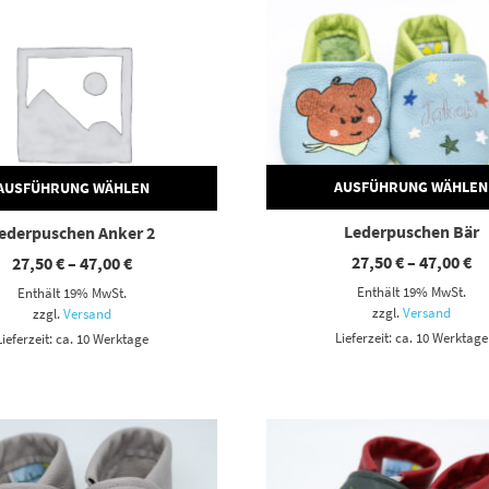
AUSFÜHRUNG WÄHLEN
AUSFÜHRUNG WÄHLEN
Lederpuschen Bär
ederpuschen Anker 2
Pr
Preisspanne:
27,50
€
–
47,00
€
27,50
€
–
47,00
€
27
27,50 €
Enthält 19% MwSt.
Enthält 19% MwSt.
bi
bis
47
47,00 €
zzgl.
Versand
zzgl.
Versand
Lieferzeit: ca. 10 Werktage
Lieferzeit: ca. 10 Werktage
Dieses Produkt weist mehrere Varianten auf. Die Optionen können auf der Produktseite gewählt werden