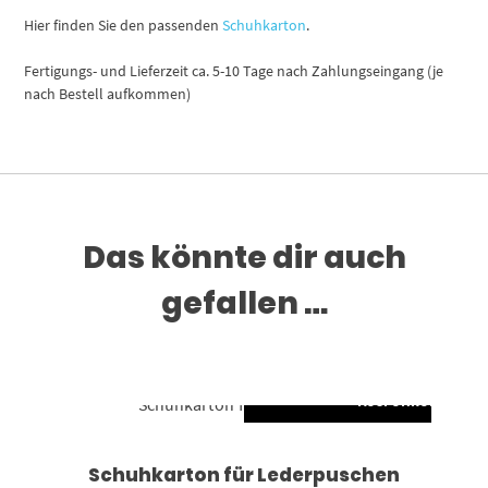
Hier finden Sie den passenden
Schuhkarton
.
Fertigungs- und Lieferzeit ca. 5-10 Tage nach Zahlungseingang (je
nach Bestell aufkommen)
Das könnte dir auch
gefallen …
AUSFÜHRUNG WÄH
Dieses Produkt weist mehrere Varianten auf. Die Optionen können auf der Produktseite gewählt werden
Schuhkarton für Lederpuschen