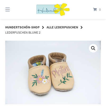
Springe
zum
0
Inhalt
HUNDERTSCHÖN-SHOP
ALLE LEDERPUSCHEN
LEDERPUSCHEN BLUME 2