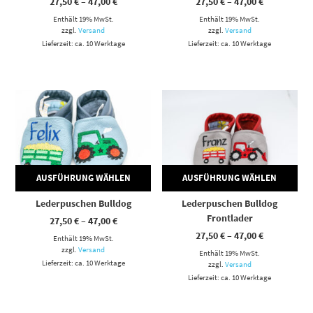
Preisspanne:
Preisspann
27,50
€
–
47,00
€
27,50
€
–
47,00
€
27,50 €
27,50 €
Enthält 19% MwSt.
bis
Enthält 19% MwSt.
bis
47,00 €
47,00 €
zzgl.
Versand
zzgl.
Versand
Lieferzeit: ca. 10 Werktage
Lieferzeit: ca. 10 Werktage
Dieses Produkt weist mehrere Varianten auf. Die Optionen können auf der Produktseite gewählt werden
Dieses Produkt weist mehrere Varianten auf. Die Optionen können auf der Produktseite gewählt werden
AUSFÜHRUNG WÄHLEN
AUSFÜHRUNG WÄHLEN
Lederpuschen Bulldog
Lederpuschen Bulldog
Frontlader
Preisspanne:
27,50
€
–
47,00
€
27,50 €
Preisspann
27,50
€
–
47,00
€
Enthält 19% MwSt.
bis
27,50 €
47,00 €
zzgl.
Versand
Enthält 19% MwSt.
bis
Lieferzeit: ca. 10 Werktage
47,00 €
zzgl.
Versand
Lieferzeit: ca. 10 Werktage