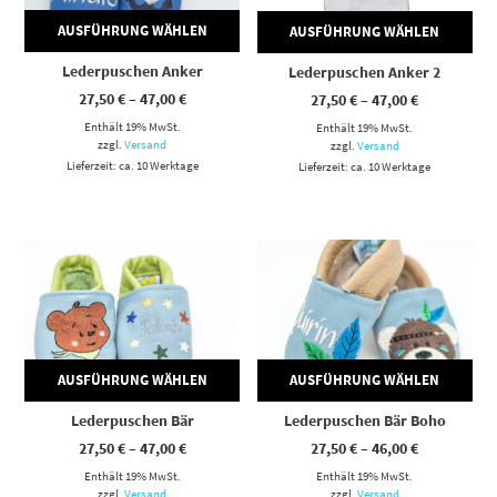
AUSFÜHRUNG WÄHLEN
AUSFÜHRUNG WÄHLEN
Lederpuschen Anker
Lederpuschen Anker 2
Preisspanne:
Preisspann
27,50
€
–
47,00
€
27,50
€
–
47,00
€
27,50 €
27,50 €
Enthält 19% MwSt.
bis
Enthält 19% MwSt.
bis
47,00 €
47,00 €
zzgl.
Versand
zzgl.
Versand
Lieferzeit: ca. 10 Werktage
Lieferzeit: ca. 10 Werktage
Dieses Produkt weist mehrere Varianten auf. Die Optionen können auf der Produktseite gewählt werden
Dieses Produkt weist mehrere Varianten auf. Die Optionen können auf der Produktseite gewählt werden
AUSFÜHRUNG WÄHLEN
AUSFÜHRUNG WÄHLEN
Lederpuschen Bär
Lederpuschen Bär Boho
Preisspanne:
Preisspann
27,50
€
–
47,00
€
27,50
€
–
46,00
€
27,50 €
27,50 €
Enthält 19% MwSt.
bis
Enthält 19% MwSt.
bis
47,00 €
46,00 €
zzgl.
Versand
zzgl.
Versand