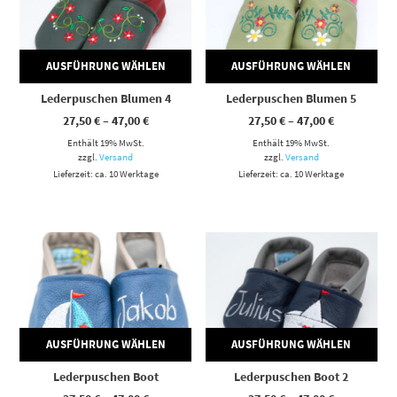
AUSFÜHRUNG WÄHLEN
AUSFÜHRUNG WÄHLEN
Lederpuschen Blumen 4
Lederpuschen Blumen 5
Preisspanne:
Preisspann
27,50
€
–
47,00
€
27,50
€
–
47,00
€
27,50 €
27,50 €
Enthält 19% MwSt.
bis
Enthält 19% MwSt.
bis
47,00 €
47,00 €
zzgl.
Versand
zzgl.
Versand
Lieferzeit: ca. 10 Werktage
Lieferzeit: ca. 10 Werktage
Dieses Produkt weist mehrere Varianten auf. Die Optionen können auf der Produktseite gewählt werden
Dieses Produkt weist mehrere Varianten auf. Die Optionen können auf der Produktseite gewählt werden
AUSFÜHRUNG WÄHLEN
AUSFÜHRUNG WÄHLEN
Lederpuschen Boot
Lederpuschen Boot 2