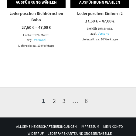
AUSFÜHRUNG WÄHLEN
AUSFÜHRUNG WÄHLEN
Lederpuschen Eichhörnchen
Lederpuschen Einhorn 2
Boho
Preisspann
27,50
€
–
47,00
€
27,50 €
Preisspanne:
27,50
€
–
47,00
€
Enthält 19% MwSt.
bis
27,50 €
47,00 €
zzgl.
Versand
Enthält 19% MwSt.
bis
47,00 €
Lieferzeit: ca. 10 Werktage
zzgl.
Versand
Lieferzeit: ca. 10 Werktage
1
2
3
…
6
ALLGEMEINE GESCHÄFTSBEDINGUNGEN
IMPRESSUM
MEIN KONTO
WIDERRUF
LEDERFARBKARTE UND GRÖSSENTABELLE