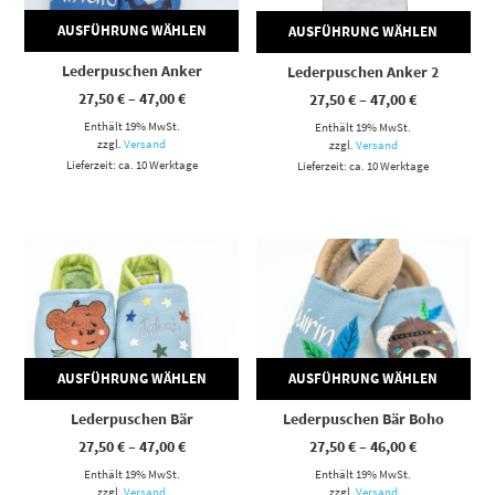
AUSFÜHRUNG WÄHLEN
AUSFÜHRUNG WÄHLEN
Lederpuschen Anker
Lederpuschen Anker 2
Preisspanne:
Preisspann
27,50
€
–
47,00
€
27,50
€
–
47,00
€
27,50 €
27,50 €
Enthält 19% MwSt.
bis
Enthält 19% MwSt.
bis
47,00 €
47,00 €
zzgl.
Versand
zzgl.
Versand
Lieferzeit: ca. 10 Werktage
Lieferzeit: ca. 10 Werktage
Dieses Produkt weist mehrere Varianten auf. Die Optionen können auf der Produktseite gewählt werden
Dieses Produkt weist mehrere Varianten auf. Die Optionen können auf der Produktseite gewählt werden
AUSFÜHRUNG WÄHLEN
AUSFÜHRUNG WÄHLEN
Lederpuschen Bär
Lederpuschen Bär Boho
Preisspanne:
Preisspann
27,50
€
–
47,00
€
27,50
€
–
46,00
€
27,50 €
27,50 €
Enthält 19% MwSt.
bis
Enthält 19% MwSt.
bis
47,00 €
46,00 €
zzgl.
Versand
zzgl.
Versand