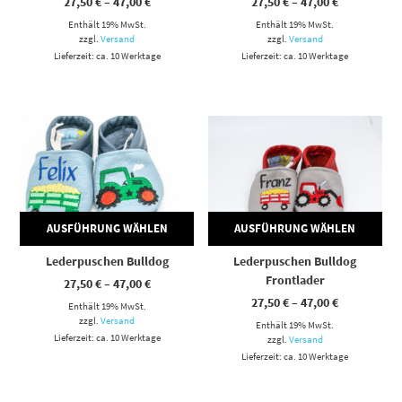
Preisspanne:
Preisspann
27,50
€
–
47,00
€
27,50
€
–
47,00
€
27,50 €
27,50 €
Enthält 19% MwSt.
bis
Enthält 19% MwSt.
bis
47,00 €
47,00 €
zzgl.
Versand
zzgl.
Versand
Lieferzeit: ca. 10 Werktage
Lieferzeit: ca. 10 Werktage
Dieses Produkt weist mehrere Varianten auf. Die Optionen können auf der Produktseite gewählt werden
Dieses Produkt weist mehrere Varianten auf. Die Optionen können auf der Produktseite gewählt werden
AUSFÜHRUNG WÄHLEN
AUSFÜHRUNG WÄHLEN
Lederpuschen Bulldog
Lederpuschen Bulldog
Frontlader
Preisspanne:
27,50
€
–
47,00
€
27,50 €
Preisspann
27,50
€
–
47,00
€
Enthält 19% MwSt.
bis
27,50 €
47,00 €
zzgl.
Versand
Enthält 19% MwSt.
bis
Lieferzeit: ca. 10 Werktage
47,00 €
zzgl.
Versand
Lieferzeit: ca. 10 Werktage