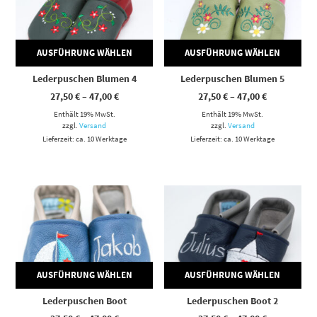
AUSFÜHRUNG WÄHLEN
AUSFÜHRUNG WÄHLEN
Lederpuschen Blumen 4
Lederpuschen Blumen 5
Preisspanne:
Preisspann
27,50
€
–
47,00
€
27,50
€
–
47,00
€
27,50 €
27,50 €
Enthält 19% MwSt.
bis
Enthält 19% MwSt.
bis
47,00 €
47,00 €
zzgl.
Versand
zzgl.
Versand
Lieferzeit: ca. 10 Werktage
Lieferzeit: ca. 10 Werktage
Dieses Produkt weist mehrere Varianten auf. Die Optionen können auf der Produktseite gewählt werden
Dieses Produkt weist mehrere Varianten auf. Die Optionen können auf der Produktseite gewählt werden
AUSFÜHRUNG WÄHLEN
AUSFÜHRUNG WÄHLEN
Lederpuschen Boot
Lederpuschen Boot 2