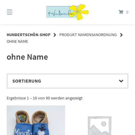
Springe
zum
0
Inhalt
HUNDERTSCHÖN-SHOP
PRODUKT NAMENSANORDNUNG
OHNE NAME
ohne Name
Ergebnisse 1 – 16 von 90 werden angezeigt
Dieses Produkt weist mehrere Varianten auf. Die Optionen können auf der Produktseite gewählt werden
Dieses Produkt weist mehrere Varianten auf. Die Optionen können auf der Produktseite gewählt werden