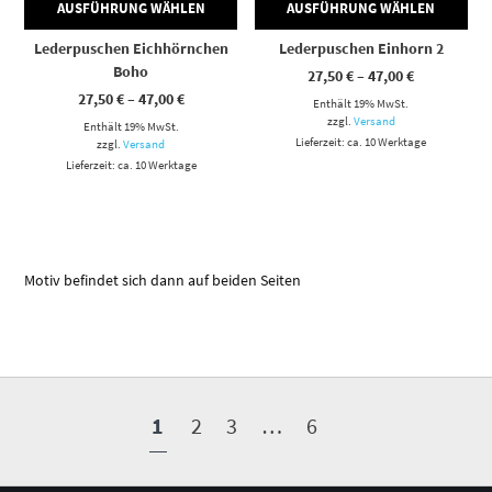
AUSFÜHRUNG WÄHLEN
AUSFÜHRUNG WÄHLEN
Lederpuschen Eichhörnchen
Lederpuschen Einhorn 2
Boho
Preisspann
27,50
€
–
47,00
€
27,50 €
Preisspanne:
27,50
€
–
47,00
€
Enthält 19% MwSt.
bis
27,50 €
47,00 €
zzgl.
Versand
Enthält 19% MwSt.
bis
47,00 €
Lieferzeit: ca. 10 Werktage
zzgl.
Versand
Lieferzeit: ca. 10 Werktage
Motiv befindet sich dann auf beiden Seiten
1
2
3
…
6