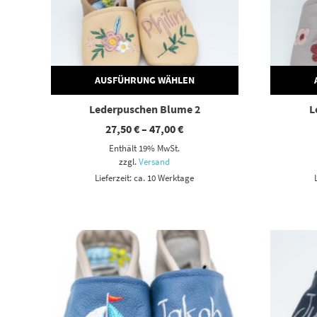
AUSFÜHRUNG WÄHLEN
Lederpuschen Blume 2
L
Preisspanne:
27,50
€
–
47,00
€
27,50 €
Enthält 19% MwSt.
bis
47,00 €
zzgl.
Versand
Lieferzeit: ca. 10 Werktage
Dieses Produkt weist mehrere Varianten auf. Die Optionen können auf der Produktseite gewählt werden
Dieses Produkt weist mehrere Varianten auf. Die Optionen können auf der Produktseite gewählt werden