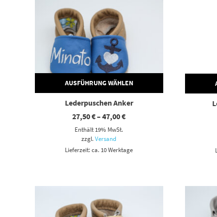
AUSFÜHRUNG WÄHLEN
Lederpuschen Anker
L
Preisspanne:
27,50
€
–
47,00
€
27,50 €
Enthält 19% MwSt.
bis
47,00 €
zzgl.
Versand
Lieferzeit: ca. 10 Werktage
Dieses Produkt weist mehrere Varianten auf. Die Optionen können auf der Produktseite gewählt werden
Dieses Produkt weist mehrere Varianten auf. Die Optionen können auf der Produktseite gewählt werden