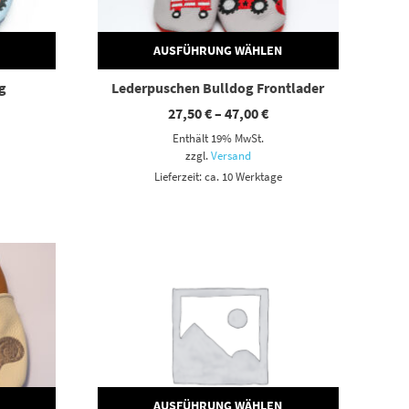
AUSFÜHRUNG WÄHLEN
g
Lederpuschen Bulldog Frontlader
eisspanne:
Preisspanne:
27,50
€
–
47,00
€
,50 €
27,50 €
Enthält 19% MwSt.
s
bis
,00 €
47,00 €
zzgl.
Versand
Lieferzeit: ca. 10 Werktage
Dieses Produkt weist mehrere Varianten auf. Die Optionen können auf der Produktseite gewählt werden
AUSFÜHRUNG WÄHLEN