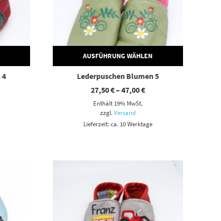
AUSFÜHRUNG WÄHLEN
 4
Lederpuschen Blumen 5
eisspanne:
Preisspanne:
27,50
€
–
47,00
€
,50 €
27,50 €
Enthält 19% MwSt.
s
bis
,00 €
47,00 €
zzgl.
Versand
Lieferzeit: ca. 10 Werktage
Dieses Produkt weist mehrere Varianten auf. Die Optionen können auf der Produktseite gewählt werden