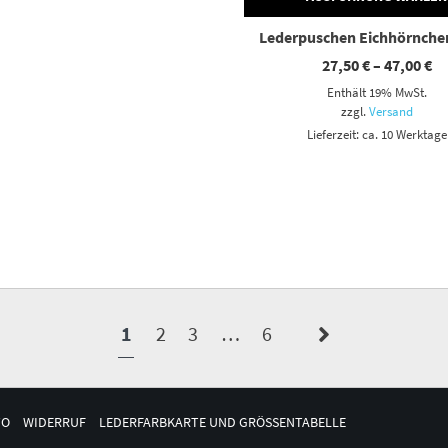
Lederpuschen Eichhörnche
Pr
27,50
€
–
47,00
€
27
Enthält 19% MwSt.
bi
47
zzgl.
Versand
Lieferzeit: ca. 10 Werktage
1
2
3
…
6
TO
WIDERRUF
LEDERFARBKARTE UND GRÖSSENTABELLE