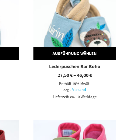
AUSFÜHRUNG WÄHLEN
Lederpuschen Bär Boho
eisspanne:
Preisspanne:
27,50
€
–
46,00
€
,50 €
27,50 €
Enthält 19% MwSt.
s
bis
,00 €
46,00 €
zzgl.
Versand
Lieferzeit: ca. 10 Werktage
Dieses Produkt weist mehrere Varianten auf. Die Optionen können auf der Produktseite gewählt werden