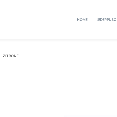
HOME
LEDERPUSC
ZITRONE
Dieses Produkt weist mehrere Varianten auf. Die Optionen können auf der Produktseite gewählt werden