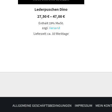
Lederpuschen Dino
Preisspanne:
27,50
€
–
47,00
€
27,50 €
Enthält 19% MwSt.
bis
47,00 €
zzgl.
Versand
Lieferzeit: ca. 10 Werktage
ALLGEMEINE GESCHÄFTSBEDINGUNGEN
IMPRESSUM
MEIN KON