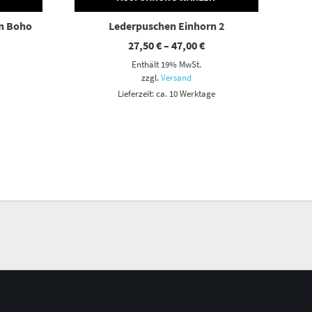
n Boho
Lederpuschen Einhorn 2
eisspanne:
Preisspanne:
27,50
€
–
47,00
€
,50 €
27,50 €
Enthält 19% MwSt.
s
bis
,00 €
47,00 €
zzgl.
Versand
Lieferzeit: ca. 10 Werktage