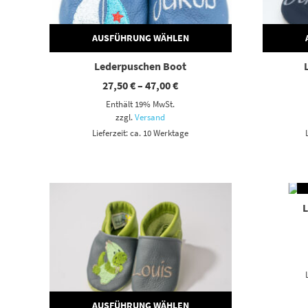
AUSFÜHRUNG WÄHLEN
Lederpuschen Boot
Preisspanne:
27,50
€
–
47,00
€
27,50 €
Enthält 19% MwSt.
bis
47,00 €
zzgl.
Versand
Lieferzeit: ca. 10 Werktage
Dieses Produkt weist mehrere Varianten auf. Die Optionen können auf der Produktseite gewählt werden
Dieses Produkt weist mehrere Var
AUSFÜHRUNG WÄHLEN