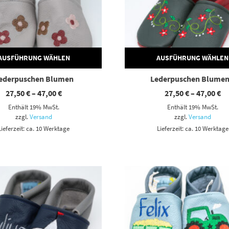
AUSFÜHRUNG WÄHLEN
AUSFÜHRUNG WÄHLEN
ederpuschen Blumen
Lederpuschen Blumen
Preisspanne:
Pr
27,50
€
–
47,00
€
27,50
€
–
47,00
€
27,50 €
27
Enthält 19% MwSt.
Enthält 19% MwSt.
bis
bi
47,00 €
47
zzgl.
Versand
zzgl.
Versand
Lieferzeit: ca. 10 Werktage
Lieferzeit: ca. 10 Werktage
Dieses Produkt weist mehrere Varianten auf. Die Optionen können auf der Produktseite gewählt werden