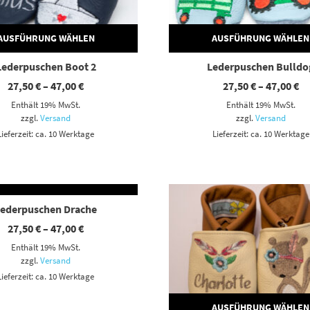
AUSFÜHRUNG WÄHLEN
AUSFÜHRUNG WÄHLEN
Lederpuschen Boot 2
Lederpuschen Bulldo
Preisspanne:
Pr
27,50
€
–
47,00
€
27,50
€
–
47,00
€
27,50 €
27
Enthält 19% MwSt.
Enthält 19% MwSt.
bis
bi
47,00 €
47
zzgl.
Versand
zzgl.
Versand
Lieferzeit: ca. 10 Werktage
Lieferzeit: ca. 10 Werktage
AUSFÜHRUNG WÄHLEN
ianten auf. Die Optionen können auf der Produktseite gewählt werden
Dieses Produkt weist mehrere Varianten auf. Die Optionen können auf der Produktseite gewählt werden
Lederpuschen Drache
Preisspanne:
27,50
€
–
47,00
€
27,50 €
Enthält 19% MwSt.
bis
47,00 €
zzgl.
Versand
Lieferzeit: ca. 10 Werktage
AUSFÜHRUNG WÄHLEN