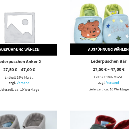
AUSFÜHRUNG WÄHLEN
AUSFÜHRUNG WÄHLEN
Lederpuschen Bär
ederpuschen Anker 2
Pr
Preisspanne:
27,50
€
–
47,00
€
27,50
€
–
47,00
€
27
27,50 €
Enthält 19% MwSt.
Enthält 19% MwSt.
bi
bis
47
47,00 €
zzgl.
Versand
zzgl.
Versand
Lieferzeit: ca. 10 Werktage
Lieferzeit: ca. 10 Werktage
Dieses Produkt weist mehrere Varianten auf. Die Optionen können auf der Produktseite gewählt werden