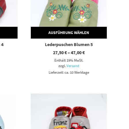
AUSFÜHRUNG WÄHLEN
 4
Lederpuschen Blumen 5
eisspanne:
Preisspanne:
27,50
€
–
47,00
€
,50 €
27,50 €
Enthält 19% MwSt.
s
bis
,00 €
47,00 €
zzgl.
Versand
Lieferzeit: ca. 10 Werktage
Dieses Produkt weist mehrere Varianten auf. Die Optionen können auf der Produktseite gewählt werden