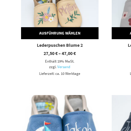
AUSFÜHRUNG WÄHLEN
Lederpuschen Blume 2
L
Preisspanne:
27,50
€
–
47,00
€
27,50 €
Enthält 19% MwSt.
bis
47,00 €
zzgl.
Versand
Lieferzeit: ca. 10 Werktage
Dieses Produkt weist mehrere Varianten auf. Die Optionen können auf der Produktseite gewählt werden
Dieses Produkt weist mehrere Varianten auf. Die Optionen können auf der Produktseite gewählt werden