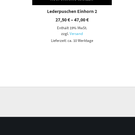
Lederpuschen Einhorn 2
Preisspanne:
27,50
€
–
47,00
€
27,50 €
Enthält 19% MwSt.
bis
47,00 €
zzgl.
Versand
Lieferzeit: ca. 10 Werktage