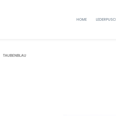
HOME
LEDERPUSC
TAUBENBLAU
Dieses Produkt weist mehrere Varianten auf. Die Optionen können auf der Produktseite gewählt werden