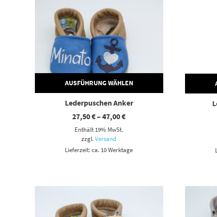
AUSFÜHRUNG WÄHLEN
Lederpuschen Anker
L
Preisspanne:
27,50
€
–
47,00
€
27,50 €
Enthält 19% MwSt.
bis
47,00 €
zzgl.
Versand
Lieferzeit: ca. 10 Werktage
Dieses Produkt weist mehrere Varianten auf. Die Optionen können auf der Produktseite gewählt werden
Dieses Produkt weist mehrere Varianten auf. Die Optionen können auf der Produktseite gewählt werden