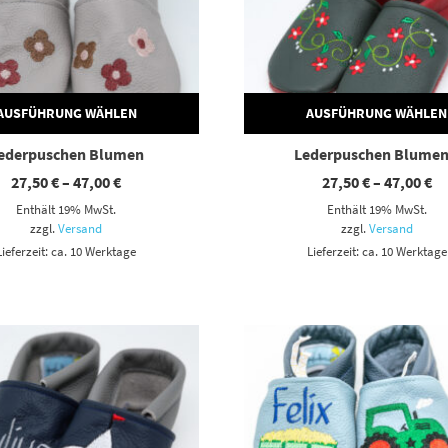
AUSFÜHRUNG WÄHLEN
AUSFÜHRUNG WÄHLEN
ederpuschen Blumen
Lederpuschen Blumen
Preisspanne:
Pr
27,50
€
–
47,00
€
27,50
€
–
47,00
€
27,50 €
27
Enthält 19% MwSt.
Enthält 19% MwSt.
bis
bi
47,00 €
47
zzgl.
Versand
zzgl.
Versand
Lieferzeit: ca. 10 Werktage
Lieferzeit: ca. 10 Werktage
Dieses Produkt weist mehrere Varianten auf. Die Optionen können auf der Produktseite gewählt werden