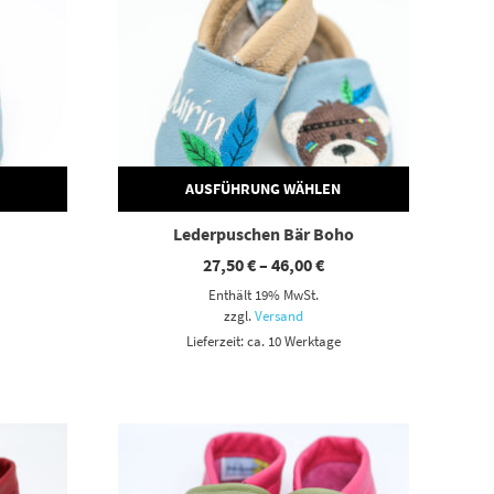
AUSFÜHRUNG WÄHLEN
Lederpuschen Bär Boho
eisspanne:
Preisspanne:
27,50
€
–
46,00
€
,50 €
27,50 €
Enthält 19% MwSt.
s
bis
,00 €
46,00 €
zzgl.
Versand
Lieferzeit: ca. 10 Werktage
Dieses Produkt weist mehrere Varianten auf. Die Optionen können auf der Produktseite gewählt werden