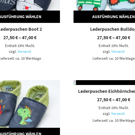
AUSFÜHRUNG WÄHLEN
AUSFÜHRUNG WÄHLEN
Lederpuschen Boot 2
Lederpuschen Bulldo
Preisspanne:
Pr
27,50
€
–
47,00
€
27,50
€
–
47,00
€
27,50 €
27
Enthält 19% MwSt.
Enthält 19% MwSt.
bis
bi
47,00 €
47
zzgl.
Versand
zzgl.
Versand
Lieferzeit: ca. 10 Werktage
Lieferzeit: ca. 10 Werktage
AUSFÜHRUNG WÄHLE
Dieses Produkt weist mehrere Varianten auf. Die Optionen können auf der Produktseite gewählt werden
Lederpuschen Eichhörnche
Pr
27,50
€
–
47,00
€
27
Enthält 19% MwSt.
bi
47
zzgl.
Versand
Lieferzeit: ca. 10 Werktage
AUSFÜHRUNG WÄHLEN