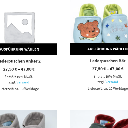
AUSFÜHRUNG WÄHLEN
AUSFÜHRUNG WÄHLEN
Lederpuschen Bär
ederpuschen Anker 2
Pr
Preisspanne:
27,50
€
–
47,00
€
27,50
€
–
47,00
€
27
27,50 €
Enthält 19% MwSt.
Enthält 19% MwSt.
bi
bis
47
47,00 €
zzgl.
Versand
zzgl.
Versand
Lieferzeit: ca. 10 Werktage
Lieferzeit: ca. 10 Werktage
Dieses Produkt weist mehrere Varianten auf. Die Optionen können auf der Produktseite gewählt werden