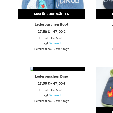
AUSFÜHRUNG WÄHLEN
Lederpuschen Boot
Preisspanne:
27,50
€
–
47,00
€
27,50 €
Enthält 19% MwSt.
bis
47,00 €
zzgl.
Versand
Lieferzeit: ca. 10 Werktage
AUSFÜHRUNG WÄHLEN
Dieses Produkt weist mehrere Varianten auf. Die Optionen können auf der Produktseite gewählt werden
Dieses Produkt weist mehrere Varianten auf. Die Optionen können auf der Produktseite gewählt werden
Lederpuschen Dino
Preisspanne:
27,50
€
–
47,00
€
27,50 €
Enthält 19% MwSt.
bis
47,00 €
zzgl.
Versand
Lieferzeit: ca. 10 Werktage