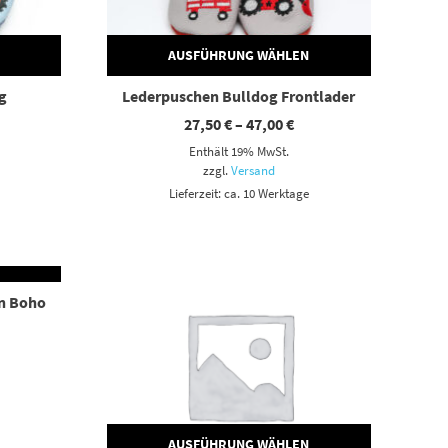
AUSFÜHRUNG WÄHLEN
g
Lederpuschen Bulldog Frontlader
eisspanne:
Preisspanne:
27,50
€
–
47,00
€
,50 €
27,50 €
Enthält 19% MwSt.
s
bis
,00 €
47,00 €
zzgl.
Versand
Lieferzeit: ca. 10 Werktage
N
Dieses Produkt weist mehrere Varianten auf. Die Optionen können auf der Produktseite gewählt werden
n Boho
eisspanne:
,50 €
s
,00 €
AUSFÜHRUNG WÄHLEN