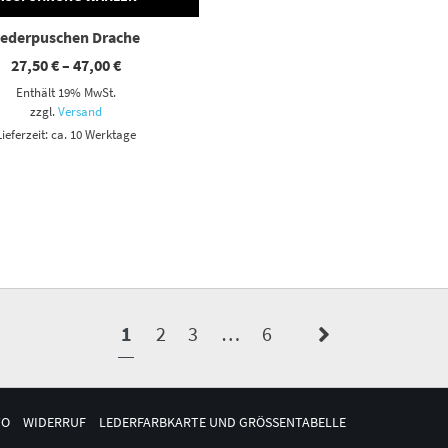
Lederpuschen Drache
Preisspanne:
27,50
€
–
47,00
€
27,50 €
Enthält 19% MwSt.
bis
47,00 €
zzgl.
Versand
Lieferzeit: ca. 10 Werktage
1
2
3
…
6
TO
WIDERRUF
LEDERFARBKARTE UND GRÖSSENTABELLE