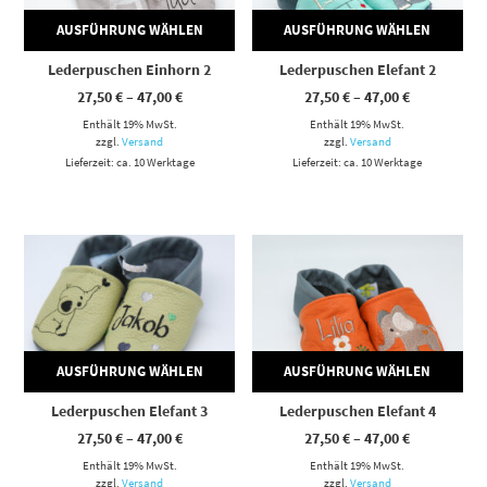
AUSFÜHRUNG WÄHLEN
AUSFÜHRUNG WÄHLEN
Lederpuschen Einhorn 2
Lederpuschen Elefant 2
Preisspanne:
Preisspann
27,50
€
–
47,00
€
27,50
€
–
47,00
€
27,50 €
27,50 €
Enthält 19% MwSt.
bis
Enthält 19% MwSt.
bis
47,00 €
47,00 €
zzgl.
Versand
zzgl.
Versand
Lieferzeit: ca. 10 Werktage
Lieferzeit: ca. 10 Werktage
Dieses Produkt weist mehrere Varianten auf. Die Optionen können auf der Produktseite gewählt werden
Dieses Produkt weist mehrere Varianten auf. Die Optionen können auf der Produktseite gewählt werden
AUSFÜHRUNG WÄHLEN
AUSFÜHRUNG WÄHLEN
Lederpuschen Elefant 3
Lederpuschen Elefant 4
Preisspanne:
Preisspann
27,50
€
–
47,00
€
27,50
€
–
47,00
€
27,50 €
27,50 €
Enthält 19% MwSt.
bis
Enthält 19% MwSt.
bis
47,00 €
47,00 €
zzgl.
Versand
zzgl.
Versand