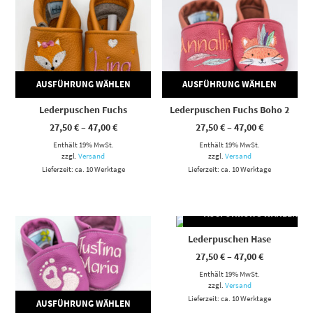
AUSFÜHRUNG WÄHLEN
AUSFÜHRUNG WÄHLEN
Lederpuschen Fuchs
Lederpuschen Fuchs Boho 2
Preisspanne:
Preisspann
27,50
€
–
47,00
€
27,50
€
–
47,00
€
27,50 €
27,50 €
Enthält 19% MwSt.
bis
Enthält 19% MwSt.
bis
47,00 €
47,00 €
zzgl.
Versand
zzgl.
Versand
Lieferzeit: ca. 10 Werktage
Lieferzeit: ca. 10 Werktage
AUSFÜHRUNG WÄHLEN
Dieses Produkt weist mehrere Varianten auf. Die Optionen können auf der Produktseite gewählt werden
Dieses Produkt weist mehrere Varianten auf. Die Optionen können auf der Produktseite gewählt werden
Lederpuschen Hase
Preisspann
27,50
€
–
47,00
€
27,50 €
Enthält 19% MwSt.
bis
47,00 €
zzgl.
Versand
Lieferzeit: ca. 10 Werktage
AUSFÜHRUNG WÄHLEN