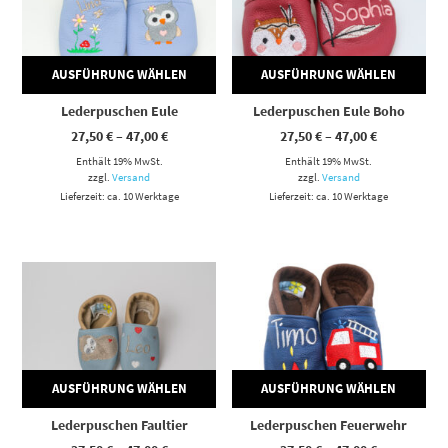
AUSFÜHRUNG WÄHLEN
AUSFÜHRUNG WÄHLEN
Lederpuschen Eule
Lederpuschen Eule Boho
Preisspanne:
Preisspann
27,50
€
–
47,00
€
27,50
€
–
47,00
€
27,50 €
27,50 €
Enthält 19% MwSt.
bis
Enthält 19% MwSt.
bis
47,00 €
47,00 €
zzgl.
Versand
zzgl.
Versand
Lieferzeit: ca. 10 Werktage
Lieferzeit: ca. 10 Werktage
Dieses Produkt weist mehrere Varianten auf. Die Optionen können auf der Produktseite gewählt werden
Dieses Produkt weist mehrere Varianten auf. Die Optionen können auf der Produktseite gewählt werden
AUSFÜHRUNG WÄHLEN
AUSFÜHRUNG WÄHLEN
Lederpuschen Faultier
Lederpuschen Feuerwehr