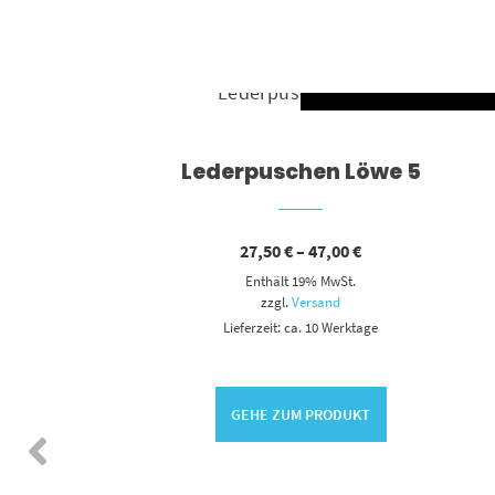
AUSFÜHR
Dieses Produkt weist mehrere Varianten auf. Die Optionen können auf der Produktseite gewählt werden
Lederpuschen Löwe 5
Preisspanne:
27,50
€
–
47,00
€
27,50 €
Enthält 19% MwSt.
bis
47,00 €
zzgl.
Versand
Lieferzeit: ca. 10 Werktage
SFÜHRUNG WÄHLEN
GEHE ZUM PRODUKT