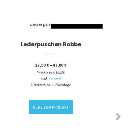
HLEN
AUSFÜHRUNG WÄHLEN
Dieses Produkt weist mehrere Varianten auf. Die Optionen können auf der Produktseite gewählt werden
Lederpuschen Robbe
Preisspanne:
27,50
€
–
47,00
€
27,50 €
Enthält 19% MwSt.
bis
47,00 €
zzgl.
Versand
Lieferzeit: ca. 10 Werktage
GEHE ZUM PRODUKT