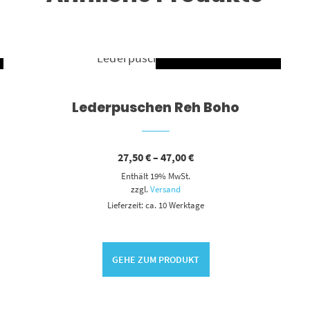
UNG WÄHLEN
AUSFÜHRUNG WÄ
Dieses Produkt weist mehrere Varianten auf. Die Optionen können auf der Produktseite gewählt werden
Lederpuschen Reh Boho
Preisspanne:
27,50
€
–
47,00
€
27,50 €
Enthält 19% MwSt.
bis
47,00 €
zzgl.
Versand
Lieferzeit: ca. 10 Werktage
GEHE ZUM PRODUKT