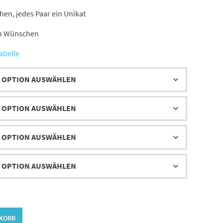
47,00 €
n, jedes Paar ein Unikat
en Wünschen
abelle
NKORB