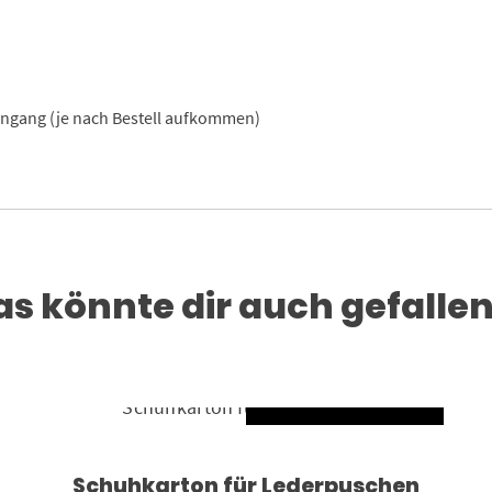
eingang (je nach Bestell aufkommen)
as könnte dir auch gefallen
AUSFÜHRUNG WÄ
Dieses Produkt weist mehrere Varianten auf. Die Optionen können auf der Produktseite gewählt werden
Schuhkarton für Lederpuschen