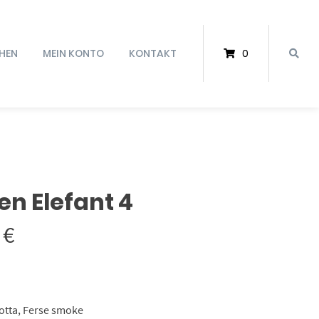
HEN
MEIN KONTO
KONTAKT
0
n Elefant 4
Preisspanne:
0
€
27,50 €
bis
otta, Ferse smoke