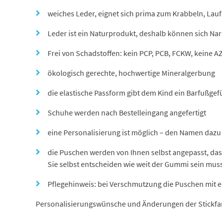
weiches Leder, eignet sich prima zum Krabbeln, Lau
Leder ist ein Naturprodukt, deshalb können sich N
Frei von Schadstoffen: kein PCP, PCB, FCKW, keine A
ökologisch gerechte, hochwertige Mineralgerbung
die elastische Passform gibt dem Kind ein Barfußgefü
Schuhe werden nach Bestelleingang angefertigt
eine Personalisierung ist möglich – den Namen dazu 
die Puschen werden von Ihnen selbst angepasst, das
Sie selbst entscheiden wie weit der Gummi sein mus
Pflegehinweis: bei Verschmutzung die Puschen mit 
Personalisierungswünsche und Änderungen der Stickfar