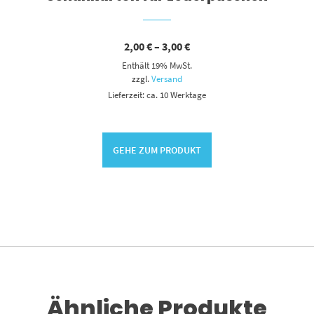
Preisspanne:
2,00
€
–
3,00
€
2,00 €
Enthält 19% MwSt.
bis
3,00 €
zzgl.
Versand
Lieferzeit: ca. 10 Werktage
GEHE ZUM PRODUKT
Ähnliche Produkte