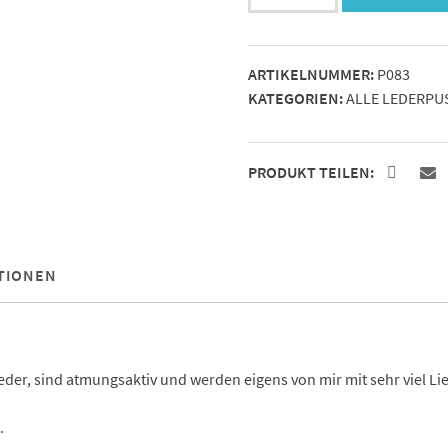
Elefant
4
Menge
ARTIKELNUMMER:
P083
KATEGORIEN:
ALLE LEDERPU
PRODUKT TEILEN:
TIONEN
r, sind atmungsaktiv und werden eigens von mir mit sehr viel Lie
.