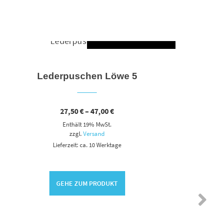
AUSFÜHRUNG WÄHLEN
HLEN
Dieses Produkt weist mehrere Varianten auf. Die Optionen können auf der Produktseite gewählt werden
Lederpuschen Löwe 5
Preisspanne:
27,50
€
–
47,00
€
27,50 €
Enthält 19% MwSt.
bis
47,00 €
zzgl.
Versand
Lieferzeit: ca. 10 Werktage
GEHE ZUM PRODUKT
Le