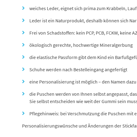
weiches Leder, eignet sich prima zum Krabbeln, Lau
Leder ist ein Naturprodukt, deshalb können sich N
Frei von Schadstoffen: kein PCP, PCB, FCKW, keine A
ökologisch gerechte, hochwertige Mineralgerbung
die elastische Passform gibt dem Kind ein Barfußgefü
Schuhe werden nach Bestelleingang angefertigt
eine Personalisierung ist möglich – den Namen dazu 
die Puschen werden von Ihnen selbst angepasst, das
Sie selbst entscheiden wie weit der Gummi sein mus
Pflegehinweis: bei Verschmutzung die Puschen mit 
Personalisierungswünsche und Änderungen der Stickfar