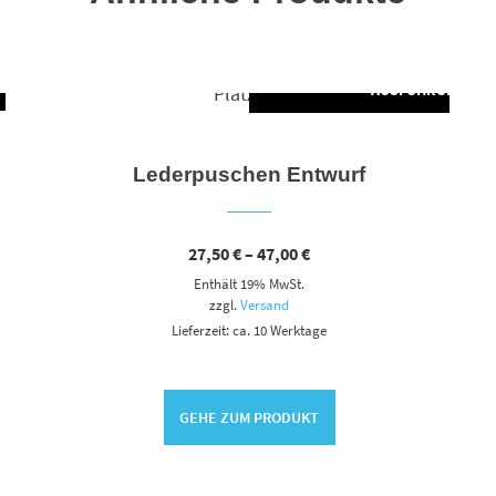
UNG WÄHLEN
AUSFÜHRUNG WÄ
Dieses Produkt weist mehrere Varianten auf. Die Optionen können auf der Produktseite gewählt werden
Lederpuschen Entwurf
Preisspanne:
27,50
€
–
47,00
€
27,50 €
Enthält 19% MwSt.
bis
47,00 €
zzgl.
Versand
Lieferzeit: ca. 10 Werktage
GEHE ZUM PRODUKT