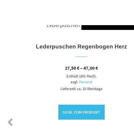
AUSFÜHR
Dieses Produkt weist mehrere Varianten auf. Die Optionen können auf der Produktseite gewählt werden
Lederpuschen Regenbogen Herz
Preisspanne:
27,50
€
–
47,00
€
27,50 €
Enthält 19% MwSt.
bis
47,00 €
zzgl.
Versand
Lieferzeit: ca. 10 Werktage
SFÜHRUNG WÄHLEN
GEHE ZUM PRODUKT