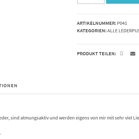
Löwe
4
Menge
ARTIKELNUMMER:
P041
KATEGORIEN:
ALLE LEDERPU
PRODUKT TEILEN:
TIONEN
r, sind atmungsaktiv und werden eigens von mir mit sehr viel Lie
.