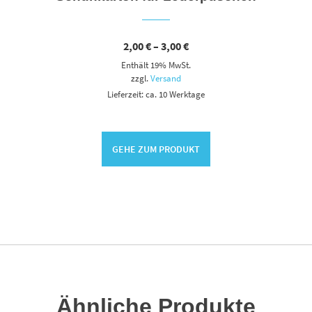
Preisspanne:
2,00
€
–
3,00
€
2,00 €
Enthält 19% MwSt.
bis
3,00 €
zzgl.
Versand
Lieferzeit: ca. 10 Werktage
GEHE ZUM PRODUKT
Ähnliche Produkte