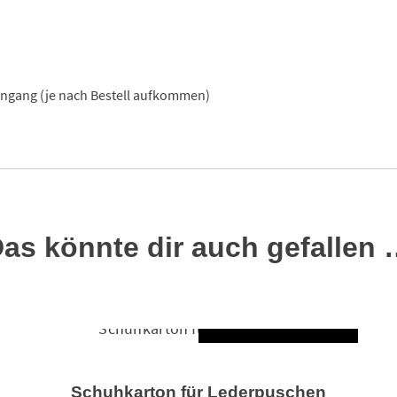
eingang (je nach Bestell aufkommen)
as könnte dir auch gefallen
AUSFÜHRUNG WÄ
Dieses Produkt weist mehrere Varianten auf. Die Optionen können auf der Produktseite gewählt werden
Schuhkarton für Lederpuschen