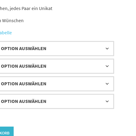
47,00 €
n, jedes Paar ein Unikat
en Wünschen
abelle
NKORB