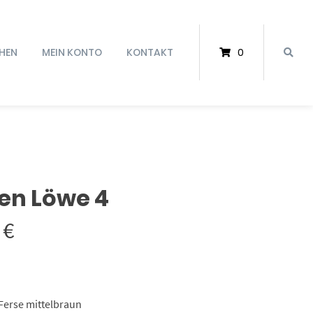
HEN
MEIN KONTO
KONTAKT
0
en Löwe 4
Preisspanne:
0
€
27,50 €
bis
Ferse mittelbraun