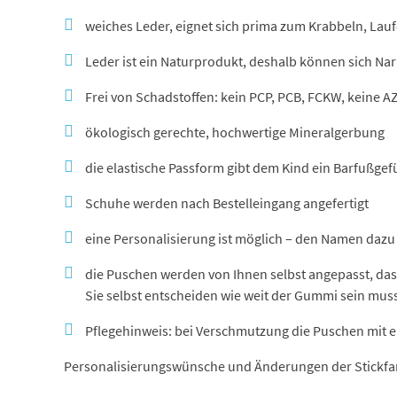
weiches Leder, eignet sich prima zum Krabbeln, Lau
Leder ist ein Naturprodukt, deshalb können sich N
Frei von Schadstoffen: kein PCP, PCB, FCKW, keine A
ökologisch gerechte, hochwertige Mineralgerbung
die elastische Passform gibt dem Kind ein Barfußgefü
Schuhe werden nach Bestelleingang angefertigt
eine Personalisierung ist möglich – den Namen dazu 
die Puschen werden von Ihnen selbst angepasst, das
Sie selbst entscheiden wie weit der Gummi sein mus
Pflegehinweis: bei Verschmutzung die Puschen mit 
Personalisierungswünsche und Änderungen der Stickfar