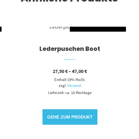
UNG WÄHLEN
AUSFÜHRUNG WÄ
Dieses Produkt weist mehrere Varianten auf. Die Optionen können auf der Produktseite gewählt werden
Lederpuschen Boot
Preisspanne:
27,50
€
–
47,00
€
27,50 €
Enthält 19% MwSt.
bis
47,00 €
zzgl.
Versand
Lieferzeit: ca. 10 Werktage
GEHE ZUM PRODUKT