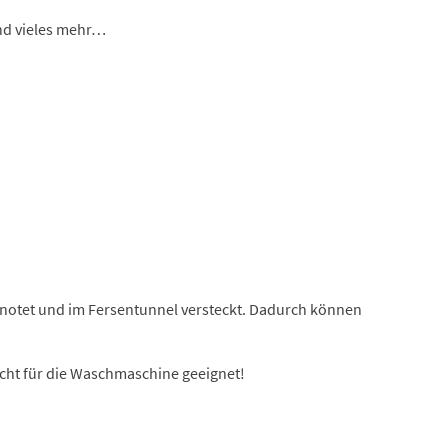
und vieles mehr…
knotet und im Fersentunnel versteckt. Dadurch können
cht für die Waschmaschine geeignet!