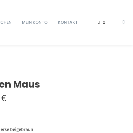
SCHEN
MEIN KONTO
KONTAKT
0
en Maus
Preisspanne:
0
€
27,50 €
bis
Ferse beigebraun