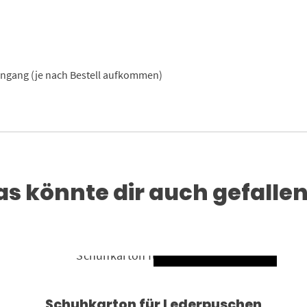
eingang (je nach Bestell aufkommen)
as könnte dir auch gefallen
AUSFÜHRUNG WÄ
Dieses Produkt weist mehrere Varianten auf. Die Optionen können auf der Produktseite gewählt werden
Schuhkarton für Lederpuschen