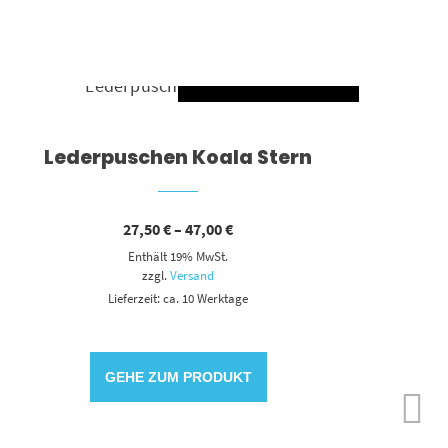
HLEN
AUSFÜHRUNG WÄHLEN
Dieses Produkt weist mehrere Varianten auf. Die Optionen können auf der Produktseite gewählt werden
Lederpuschen Koala Stern
Preisspanne:
27,50
€
–
47,00
€
27,50 €
Enthält 19% MwSt.
bis
47,00 €
zzgl.
Versand
Lieferzeit: ca. 10 Werktage
GEHE ZUM PRODUKT
Ü