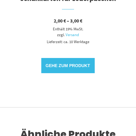
Preisspanne:
2,00
€
–
3,00
€
2,00 €
Enthält 19% MwSt.
bis
3,00 €
zzgl.
Versand
Lieferzeit: ca. 10 Werktage
GEHE ZUM PRODUKT
Ähnliche Produkte