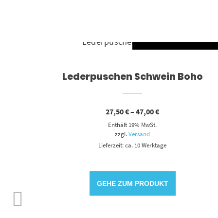
AUSFÜHR
Dieses Produkt weist mehrere Varianten auf. Die Optionen können auf der Produktseite gewählt werden
Lederpuschen Schwein Boho
Preisspanne:
27,50
€
–
47,00
€
27,50 €
Enthält 19% MwSt.
bis
47,00 €
zzgl.
Versand
Lieferzeit: ca. 10 Werktage
SFÜHRUNG WÄHLEN
GEHE ZUM PRODUKT