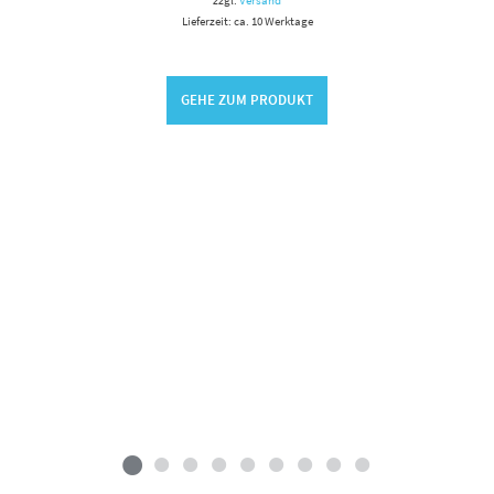
Lieferzeit: ca. 10 Werktage
G WÄHLEN
GEHE ZUM PRODUKT