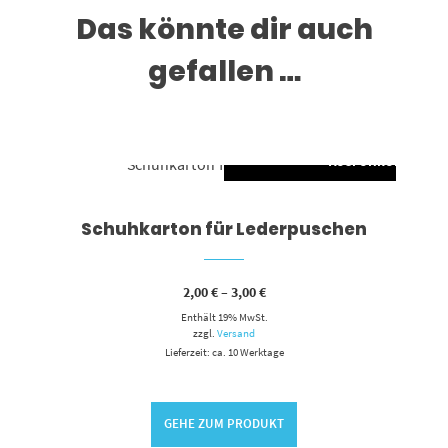
Das könnte dir auch
gefallen …
AUSFÜHRUNG WÄH
Dieses Produkt weist mehrere Varianten auf. Die Optionen können auf der Produktseite gewählt werden
Schuhkarton für Lederpuschen
Preisspanne:
2,00
€
–
3,00
€
2,00 €
Enthält 19% MwSt.
bis
3,00 €
zzgl.
Versand
Lieferzeit: ca. 10 Werktage
GEHE ZUM PRODUKT