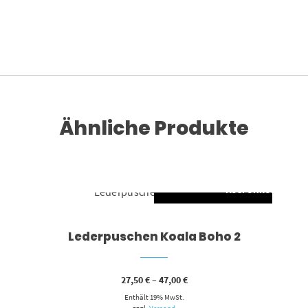
Ähnliche Produkte
AUSFÜHRUNG WÄH
Dieses Produkt weist mehrere Varianten auf. Die Optionen können auf der Produktseite gewählt werden
Lederpuschen Koala Boho 2
Preisspanne:
27,50
€
–
47,00
€
27,50 €
Enthält 19% MwSt.
bis
47,00 €
zzgl.
Versand