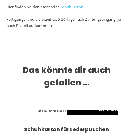
Hier finden Sie den passenden
Schuhkarton
.
Fertigungs- und Lieferzeit ca. 5-10 Tage nach Zahlungseingang (je
nach Bestell aufkommen)
Das könnte dir auch
gefallen …
AUSFÜHRUNG WÄH
Dieses Produkt weist mehrere Varianten auf. Die Optionen können auf der Produktseite gewählt werden
Schuhkarton für Lederpuschen