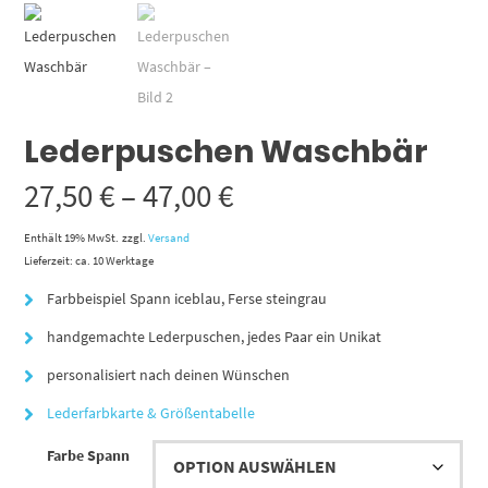
Lederpuschen Waschbär
Preisspanne:
27,50
€
–
47,00
€
27,50 €
Enthält 19% MwSt.
zzgl.
Versand
Lieferzeit: ca. 10 Werktage
bis
Farbbeispiel Spann iceblau, Ferse steingrau
47,00 €
handgemachte Lederpuschen, jedes Paar ein Unikat
personalisiert nach deinen Wünschen
Lederfarbkarte & Größentabelle
Farbe Spann