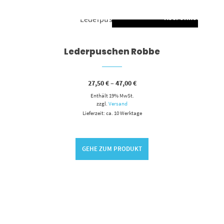
AUSFÜHRUNG WÄH
Dieses Produkt weist mehrere Varianten auf. Die Optionen können auf der Produktseite gewählt werden
Lederpuschen Robbe
Preisspanne:
27,50
€
–
47,00
€
27,50 €
Enthält 19% MwSt.
bis
47,00 €
zzgl.
Versand
Lieferzeit: ca. 10 Werktage
G WÄHLEN
GEHE ZUM PRODUKT